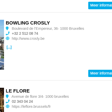
Meer informat
BOWLING CROSLY
Boulevard de l'Empereur, 36- 1000 Bruxelles
+32 2 512 08 74
http://www.crosly.be
[...]
Meer informat
LE FLORE
Avenue de flore 3/4- 1000 bruxelles
02 343 04 24
https://leflore.brussels/fr