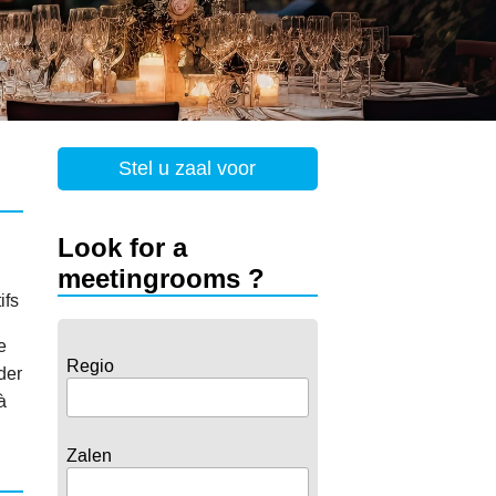
Stel u zaal voor
Look for a
meetingrooms ?
ifs
e
Regio
der
à
Zalen