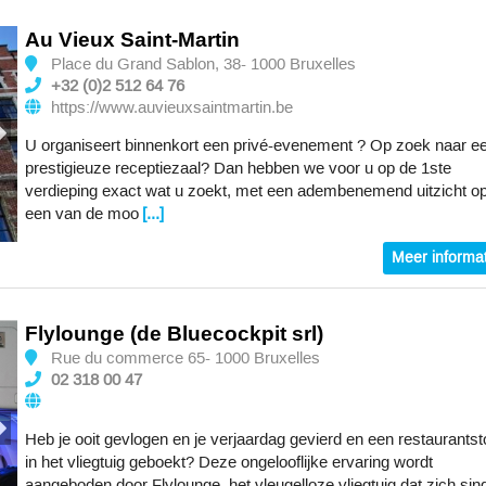
Au Vieux Saint-Martin
Place du Grand Sablon, 38- 1000 Bruxelles
+32 (0)2 512 64 76
https://www.auvieuxsaintmartin.be
U organiseert binnenkort een privé-evenement ? Op zoek naar e
prestigieuze receptiezaal? Dan hebben we voor u op de 1ste
verdieping exact wat u zoekt, met een adembenemend uitzicht o
een van de moo
[...]
Meer informat
Flylounge (de Bluecockpit srl)
Rue du commerce 65- 1000 Bruxelles
02 318 00 47
Heb je ooit gevlogen en je verjaardag gevierd en een restaurantst
in het vliegtuig geboekt? Deze ongelooflijke ervaring wordt
aangeboden door Flylounge, het vleugelloze vliegtuig dat zich sin