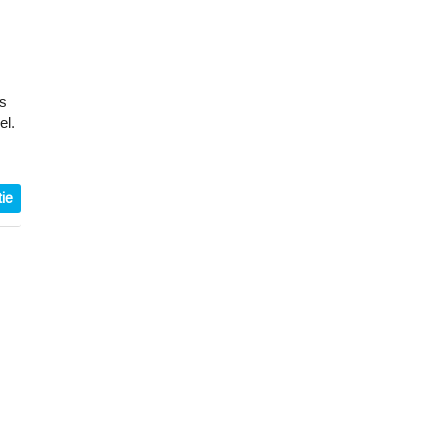
is
el.
ie