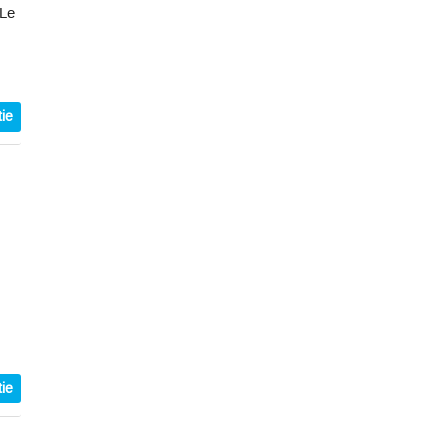
 Le
ie
ie