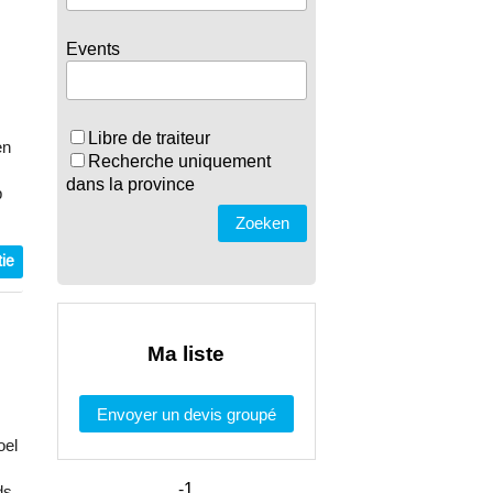
Events
Libre de traiteur
en
Recherche uniquement
dans la province
p
Zoeken
ie
Ma liste
Envoyer un devis groupé
oel
-1
ds